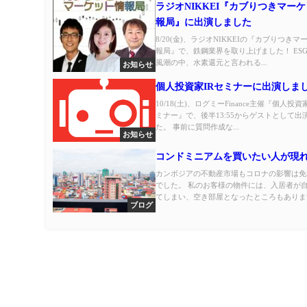
ラジオNIKKEI『カブりつきマー
報局』に出演しました
8/20(金)、ラジオNIKKEIの『カブりつき
報局』で、鉄鋼業界を取り上げました！ ES
風潮の中、水素還元と言われる...
お知らせ
個人投資家IRセミナーに出演しま
10/18(土)、ログミーFinance主催『個人投資
ミナー』で、後半13:55からゲストとして出
た。 事前に質問作成な...
お知らせ
コンドミニアムを買いたい人が現
カンボジアの不動産市場もコロナの影響は免
でした。 私のお客様の物件には、入居者が
てしまい、空き部屋となったところもあります.
ブログ
トップページ
講演会・セミナー
コンサルティング
著書