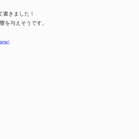
いて書きました！
響を与えそうです。
new/