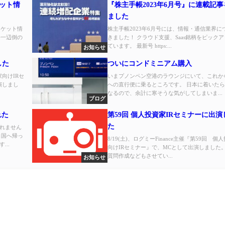
ケット情
『株主手帳2023年6月号』に連載記
ました
マーケット情
株主手帳2023年6月号には、情報・通信業界に
G一辺倒の
きました！ クラウド支援、Saas銘柄をピック
ています。 最新号 https:...
お知らせ
した
ついにコンドミニアム購入
家向けIRセ
いまプノンペン空港のラウンジにいて、これか
演しまし
への直行便に乗るところです。 日本に着いたら
なるので、余計に寒そうな気がしてしまいま...
ブログ
れた
第59回 個人投資家IRセミナーに出
た
れません
自国へ帰っ
8/19(土)、ログミーFinance主催『第59回 個
..
向けIRセミナー』で、MCとして出演しました。
質問作成などもさせてい...
お知らせ
お知らせ
コラム
ブログ
プライバシーポリシー
ビジネススキル講座
お