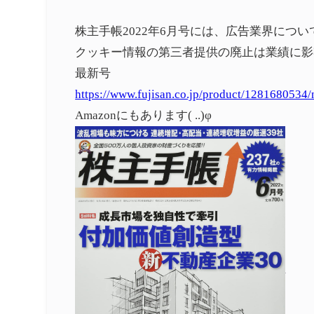
株主手帳2022年6月号には、広告業界につ
クッキー情報の第三者提供の廃止は業績に影
最新号
https://www.fujisan.co.jp/product/1281680534/
Amazonにもあります( ..)φ