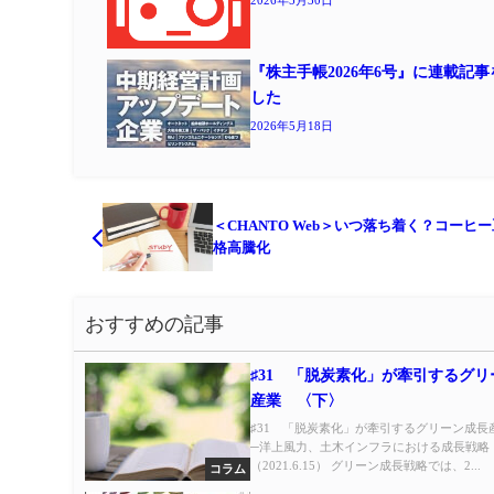
2026年5月30日
『株主手帳2026年6号』に連載記
した
2026年5月18日
＜CHANTO Web＞いつ落ち着く？コーヒ
格高騰化
おすすめの記事
♯31 「脱炭素化」が牽引するグ
産業 〈下〉
♯31 「脱炭素化」が牽引するグリーン成長
─洋上風力、土木インフラにおける成長戦略
（2021.6.15） グリーン成長戦略では、2...
コラム