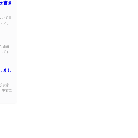
事を書き
ついて書
アップし
ら成田
12月に
演しまし
人投資家
 事前に
問い合わせ
MARIKO MASUI All Rights Reserved.