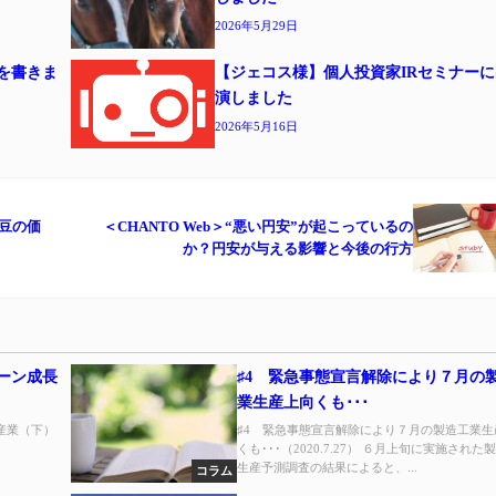
2026年5月29日
事を書きま
【ジェコス様】個人投資家IRセミナーに
演しました
2026年5月16日
ー豆の価
＜CHANTO Web＞“悪い円安”が起こっているの
か？円安が与える影響と今後の行方
リーン成長
♯4 緊急事態宣言解除により７月の
業生産上向くも･･･
産業（下）
♯4 緊急事態宣言解除により７月の製造工業生
くも･･･（2020.7.27） ６月上旬に実施された
生産予測調査の結果によると、...
コラム