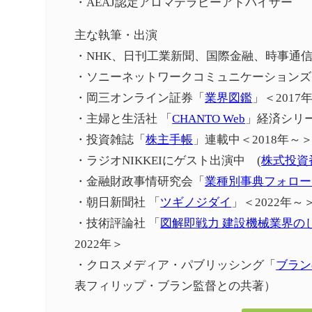
・AEAJ認定アロマテラピーアドバイザー
主な執筆・出演
・NHK、日刊工業新聞、国際金融、時事通信
・ソニーネットワークコミュニケーションズ
・岡三オンライン証券「
業界図鑑
」＜2017
・主婦と生活社 「
CHANTO Web
」経済シリー
・投資雑誌「
株主手帳
」連載中＜2018年～
・ラジオNIKKEIにゲスト出演中 (
株式投資
・金融財政事情研究会「
業種別事典フォロー
・朝日新聞社 「
ツギノジダイ
」＜2022年～
・技術評論社 「
図解即戦力 建設機械業界の
2022年＞
・クロスメディア・パブリッシング「
ブラン
表フィリップ・ブラン監督との共著）