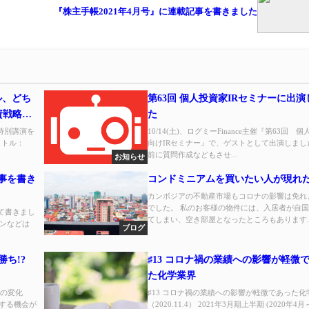
『株主手帳2021年4月号』に連載記事を書きました
ル、どち
第63回 個人投資家IRセミナーに出
資戦略は
た
の特別講演を
10/14(土)、ログミーFinance主催『第63回 
イトル：
向けIRセミナー』で、ゲストとして出演しまし
前に質問作成などもさせ...
お知らせ
記事を書き
コンドミニアムを買いたい人が現れ
カンボジアの不動産市場もコロナの影響は免れ
でした。 私のお客様の物件には、入居者が自
いて書きまし
てしまい、空き部屋となったところもあります..
ーンなどは
ブログ
勝ち!?
♯13 コロナ禍の業績への影響が軽微
た化学業界
らしの変化
♯13 コロナ禍の業績への影響が軽微であった化
出する機会が
（2020.11.4） 2021年3月期上半期 (2020年4