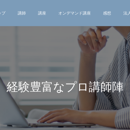
ップ
講師
講座
オンデマンド講座
感想
法
経
験
豊
富
な
プ
ロ
講
師
陣
に
よ