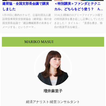
建荷協・全国支部長会議で講演
＜特別講演＞ファンダとテクニ
しました
カル、どちらをどう使う？ AI
時代に勝つ投資戦略は「直感×デ
1月19日に都内ホテルで、公益社団法人建
3/14(土)開催のログミーファイナンス様で
設荷役車両安全技術協会（建荷協）様の全
の特別講演を書き起こし記事にしていただ
ータ」
国支部長会議で「建設機械業界の未来をイ
きました！ タイトル： 『直感を磨き、独
メージする」というテーマ...
自の投資手法を確立...
MARIKO MASUI
増井麻里子
経済アナリスト/経営コンサルタント