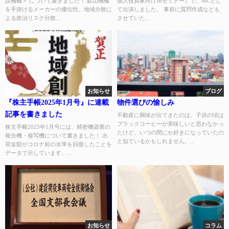
設機械＞ について書きました！ 鉱山機械
個人投資家向けIRセミナー』で、MCとし
を手掛けるメーカーの優位性、地域分散に
て出演しました。 事前に質問作成なども
よる政治リスク分散...
させていた...
お知らせ
ブログ
『株主手帳2025年1月号』に連載
物件選びの愉しみ
記事を書きました
不動産に興味が出てきたのは、子供の頃は
ブラックコーヒーが美味しいと思わなかっ
株主手帳2025年1月号には、精密機器業の
たけど、いつの間にか好きになっていたの
複合機・複写機について書きました！ 出
と似ているかもしれません。...
荷金額がコロナ前の水準を回復したことを
データで示しています。...
お知らせ
コラム