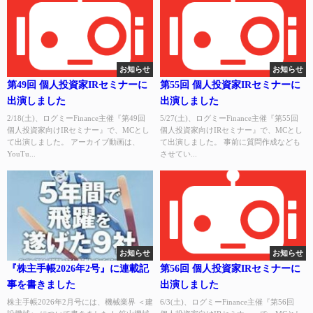
お知らせ
お知らせ
第49回 個人投資家IRセミナーに
第55回 個人投資家IRセミナーに
出演しました
出演しました
2/18(土)、ログミーFinance主催『第49回
5/27(土)、ログミーFinance主催『第55回
個人投資家向けIRセミナー』で、MCとし
個人投資家向けIRセミナー』で、MCとし
て出演しました。 アーカイブ動画は、
て出演しました。 事前に質問作成なども
YouTu...
させてい...
お知らせ
お知らせ
『株主手帳2026年2号』に連載記
第56回 個人投資家IRセミナーに
事を書きました
出演しました
株主手帳2026年2月号には、機械業界 ＜建
6/3(土)、ログミーFinance主催『第56回