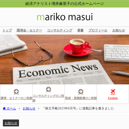
経済アナリスト増井麻里子の公式ホームページ
トップ
講演会・セミナー
コンサルティング
著書
プロフィール
お知らせ
コンサルティングのご依
講演・セミナーのご依頼
取材・原稿執筆のご依頼
English
頼
ホーム
お知らせ
『株主手帳2023年8月号』に連載記事を書きました
お知らせ