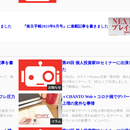
きました
『株主手帳2023年8月号』に連載記事を書きました
記事を書
第49回 個人投資家IRセミナーに出
た
ついて、輸
2/18(土)、ログミーFinance主催『第49回 個
向けIRセミナー』で、MCとして出演しました。
イブ動画は、YouTu...
お知らせ
ンフレ圧力
＜CHANTO Web＞コロナ禍でデパ
上増の意外な事情
の波及プロ
コロナ禍でデパートの売上増の意外な事情 2022.
で取引され
長年、低迷期と言われ続けているデパート。新
ナウイルスの影響で、インバウン...
コラム