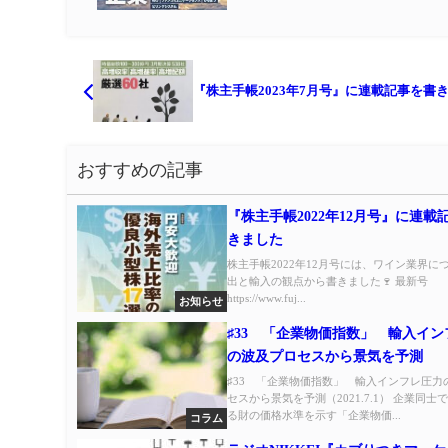
『株主手帳2023年7月号』に連載記事を書
おすすめの記事
『株主手帳2022年12月号』に連載
きました
株主手帳2022年12月号には、ワイン業界に
出と輸入の観点から書きました🍷 最新号
https://www.fuj...
お知らせ
♯33 「企業物価指数」 輸入イ
の波及プロセスから景気を予測
♯33 「企業物価指数」 輸入インフレ圧力
セスから景気を予測（2021.7.1） 企業同士
る財の価格水準を示す「企業物価...
コラム