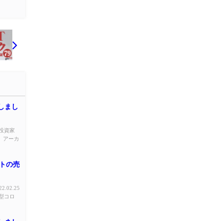
演しまし
人投資家
 アーカ
ートの売
02.25
型コロ