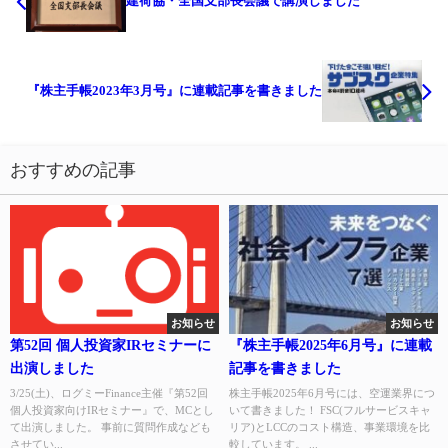
建荷協・全国支部長会議で講演しました
『株主手帳2023年3月号』に連載記事を書きました
おすすめの記事
お知らせ
お知らせ
第52回 個人投資家IRセミナーに
『株主手帳2025年6月号』に連載
出演しました
記事を書きました
3/25(土)、ログミーFinance主催『第52回
株主手帳2025年6月号には、空運業界につ
個人投資家向けIRセミナー』で、MCとし
いて書きました！ FSC(フルサービスキャ
て出演しました。 事前に質問作成なども
リア)とLCCのコスト構造、事業環境を比
させてい...
較しています。 ...