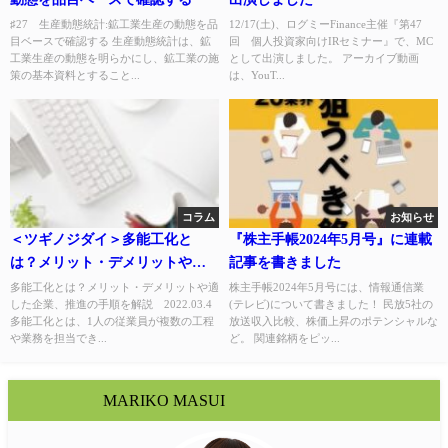
♯27 生産動態統計:鉱工業生産の動態を品
12/17(土)、ログミーFinance主催『第47
目ベースで確認する 生産動態統計は、鉱
回 個人投資家向けIRセミナー』で、MC
工業生産の動態を明らかにし、鉱工業の施
として出演しました。 アーカイブ動画
策の基本資料とすること...
は、YouT...
コラム
お知らせ
＜ツギノジダイ＞多能工化と
『株主手帳2024年5月号』に連載
は？メリット・デメリットや適
記事を書きました
した企業、推進の手順を解説
多能工化とは？メリット・デメリットや適
株主手帳2024年5月号には、情報通信業
した企業、推進の手順を解説 2022.03.4
(テレビ)について書きました！ 民放5社の
多能工化とは、1人の従業員が複数の工程
放送収入比較、株価上昇のポテンシャルな
や業務を担当でき...
ど。 関連銘柄をピッ...
MARIKO MASUI