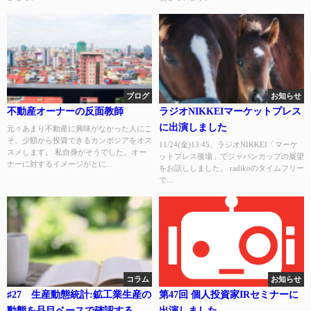
ブログ
お知らせ
不動産オーナーの反面教師
ラジオNIKKEIマーケットプレス
に出演しました
元々あまり不動産に興味がなかった人にこ
そ、少額から投資できるカンボジアをオス
11/24(金)13:45、ラジオNIKKEI「マーケ
スメします。 私自身がそうでした。オー
ットプレス後場」でジャパンカップの展望
ナーに対するイメージがとに...
をお話ししました。 radikoのタイムフリー
で...
コラム
お知らせ
♯27 生産動態統計:鉱工業生産の
第47回 個人投資家IRセミナーに
動態を品目ベースで確認する
出演しました