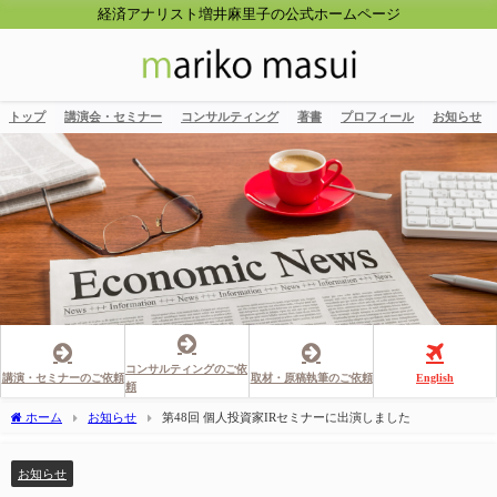
経済アナリスト増井麻里子の公式ホームページ
トップ
講演会・セミナー
コンサルティング
著書
プロフィール
お知らせ
コンサルティングのご依
講演・セミナーのご依頼
取材・原稿執筆のご依頼
English
頼
ホーム
お知らせ
第48回 個人投資家IRセミナーに出演しました
お知らせ