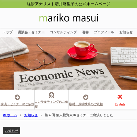
経済アナリスト増井麻里子の公式ホームページ
トップ
講演会・セミナー
コンサルティング
著書
プロフィール
お知らせ
コンサルティングのご依
講演・セミナーのご依頼
取材・原稿執筆のご依頼
English
頼
ホーム
お知らせ
第37回 個人投資家IRセミナーに出演しました
お知らせ