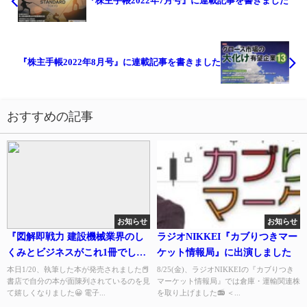
『株主手帳2022年7月号』に連載記事を書きました
『株主手帳2022年8月号』に連載記事を書きました
おすすめの記事
お知らせ
お知らせ
『図解即戦力 建設機械業界のし
ラジオNIKKEI『カブりつきマー
くみとビジネスがこれ1冊でしっ
ケット情報局』に出演しました
かりわかる教科書』が発売され
本日1/20、執筆した本が発売されました📕
8/25(金)、ラジオNIKKEIの『カブりつき
書店で自分の本が面陳列されているのを見
マーケット情報局』では倉庫・運輸関連株
ました
て嬉しくなりました😀 電子...
を取り上げました📻️ ＜...