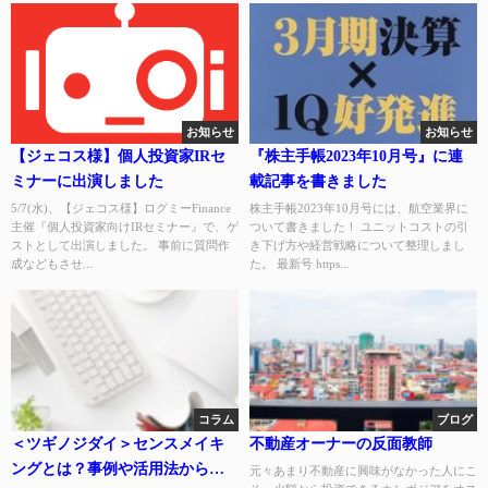
お知らせ
お知らせ
【ジェコス様】個人投資家IRセ
『株主手帳2023年10月号』に連
ミナーに出演しました
載記事を書きました
5/7(水)、【ジェコス様】ログミーFinance
株主手帳2023年10月号には、航空業界に
主催『個人投資家向けIRセミナー』で、ゲ
ついて書きました！ ユニットコストの引
ストとして出演しました。 事前に質問作
き下げ方や経営戦略について整理しまし
成などもさせ...
た。 最新号 https...
コラム
ブログ
＜ツギノジダイ＞センスメイキ
不動産オーナーの反面教師
ングとは？事例や活用法からわ
元々あまり不動産に興味がなかった人にこ