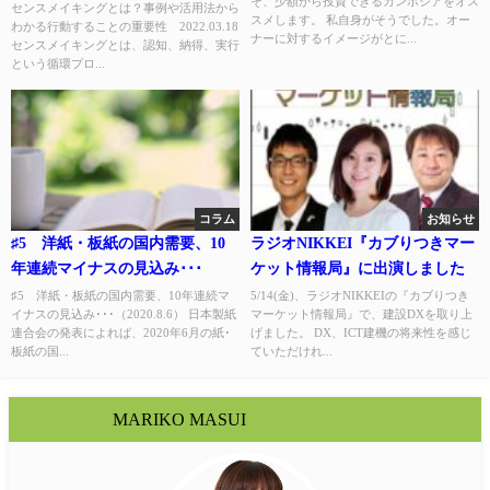
そ、少額から投資できるカンボジアをオス
かる行動することの重要性
センスメイキングとは？事例や活用法から
スメします。 私自身がそうでした。オー
わかる行動することの重要性 2022.03.18
ナーに対するイメージがとに...
センスメイキングとは、認知、納得、実行
という循環プロ...
コラム
お知らせ
♯5 洋紙・板紙の国内需要、10
ラジオNIKKEI『カブりつきマー
年連続マイナスの見込み･･･
ケット情報局』に出演しました
♯5 洋紙・板紙の国内需要、10年連続マ
5/14(金)、ラジオNIKKEIの『カブりつき
イナスの見込み･･･（2020.8.6） 日本製紙
マーケット情報局』で、建設DXを取り上
連合会の発表によれば、2020年6月の紙･
げました。 DX、ICT建機の将来性を感じ
板紙の国...
ていただけれ...
MARIKO MASUI