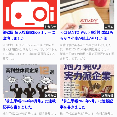
お知らせ
コラム
第62回 個人投資家IRセミナーに
＜CHANTO Web＞家計打撃はあ
出演しました
るか？小麦が値上がりした訳
9/30(土)、ログミーFinance主催『第62回
家計打撃はあるか？小麦が値上がりした
個人投資家向けIRセミナー』で、ゲストと
訳 2022.03.17 木材の需給逼迫により、
して出演しました。 事前に質問作成をさ
新築一戸建ての価格上昇や工期遅れが心配
せていた...
されています。どう...
お知らせ
お知らせ
『株主手帳2024年8月号』に連載
『株主手帳2026年5号』に連載記
記事を書きました
事を書きました
株主手帳2024年8月号には、玩具業界につ
株主手帳2026年5月号には、食料品業界に