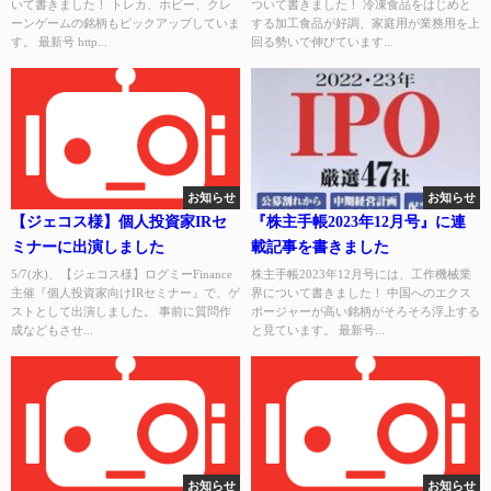
いて書きました！ トレカ、ホビー、クレ
ついて書きました！ 冷凍食品をはじめと
ーンゲームの銘柄もピックアップしていま
する加工食品が好調、家庭用が業務用を上
す。 最新号 http...
回る勢いで伸びています...
お知らせ
お知らせ
【ジェコス様】個人投資家IRセ
『株主手帳2023年12月号』に連
ミナーに出演しました
載記事を書きました
5/7(水)、【ジェコス様】ログミーFinance
株主手帳2023年12月号には、工作機械業
主催『個人投資家向けIRセミナー』で、ゲ
界について書きました！ 中国へのエクス
ストとして出演しました。 事前に質問作
ポージャーが高い銘柄がそろそろ浮上する
成などもさせ...
と見ています。 最新号...
お知らせ
お知らせ