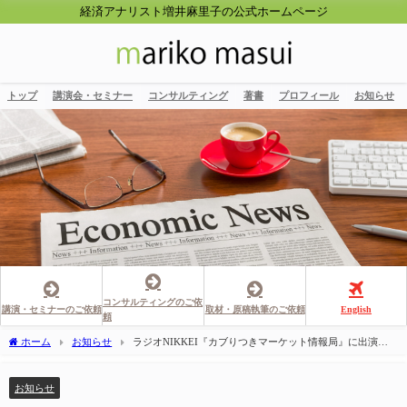
経済アナリスト増井麻里子の公式ホームページ
トップ
講演会・セミナー
コンサルティング
著書
プロフィール
お知らせ
コンサルティングのご依
講演・セミナーのご依頼
取材・原稿執筆のご依頼
English
頼
ホーム
お知らせ
ラジオNIKKEI『カブりつきマーケット情報局』に出演し
ました
お知らせ